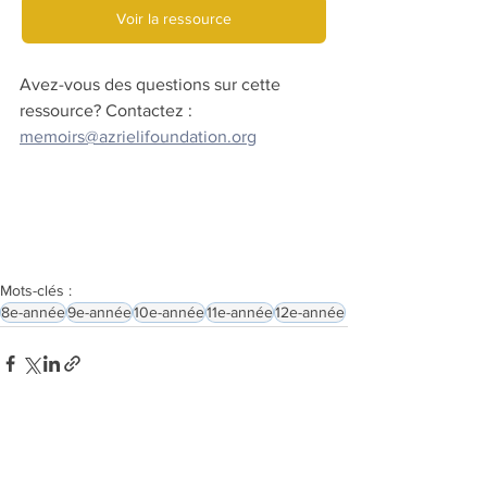
Voir la ressource
Avez-vous des questions sur cette 
ressource? Contactez :
memoirs@azrielifoundation.org
Mots-clés :
8e-année
9e-année
10e-année
11e-année
12e-année
Voir tout
Posts similaires