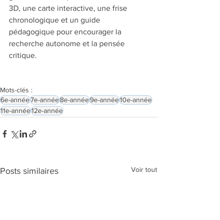
3D, une carte interactive, une frise 
chronologique et un guide 
pédagogique pour encourager la 
recherche autonome et la pensée 
critique.
Mots-clés :
6e-année
7e-année
8e-année
9e-année
10e-année
11e-année
12e-année
Voir tout
Posts similaires