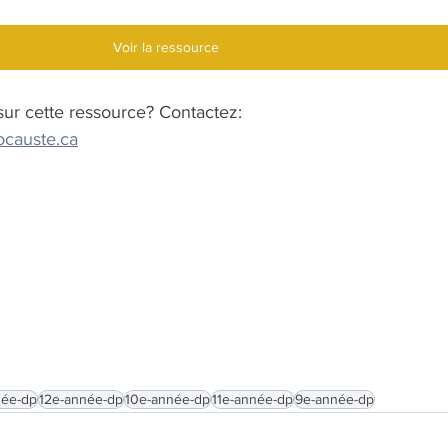
Voir la ressource
ur cette ressource? Contactez:
causte.ca
née-dp
12e-année-dp
10e-année-dp
11e-année-dp
9e-année-dp