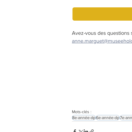
Avez-vous des questions s
anne.marguet@museeholo
Mots-clés :
8e-année-dp
6e-année-dp
7e-an