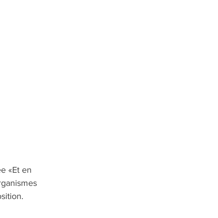
e «Et en 
organismes 
ition. 