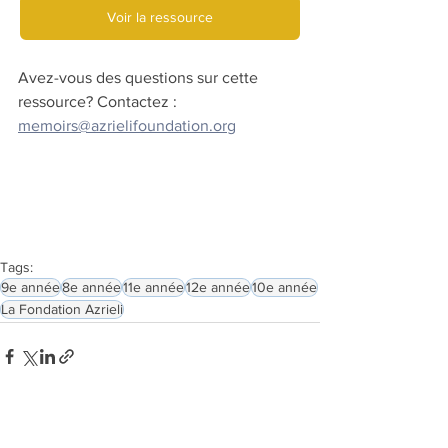
Voir la ressource
Avez-vous des questions sur cette 
ressource? Contactez :
memoirs@azrielifoundation.org
Tags:
9e année
8e année
11e année
12e année
10e année
La Fondation Azrieli
See All
Related Posts