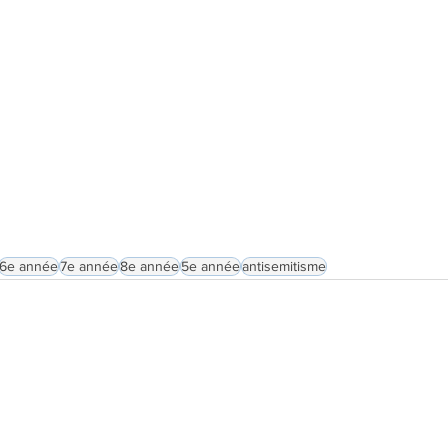
6e année
7e année
8e année
5e année
antisemitisme