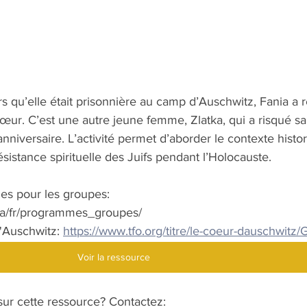
rs qu’elle était prisonnière au camp d’Auschwitz, Fania a 
œur. C’est une autre jeune femme, Zlatka, qui a risqué sa
anniversaire. L’activité permet d’aborder le contexte histo
 résistance spirituelle des Juifs pendant l’Holocauste. 
s pour les groupes: 
ca/fr/programmes_groupes/
Auschwitz: 
https://www.tfo.org/titre/le-coeur-dauschwit
Voir la ressource
ur cette ressource? Contactez: