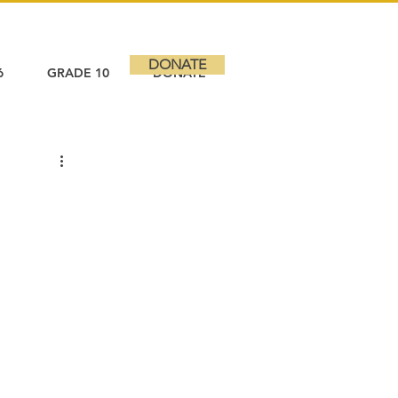
DONATE
6
GRADE 10
DONATE