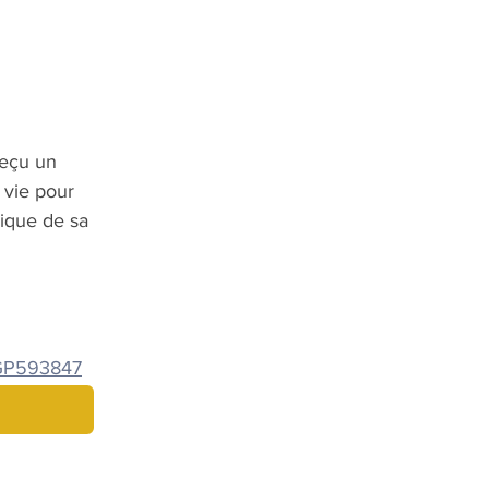
reçu un 
 vie pour 
rique de sa 
z/GP593847