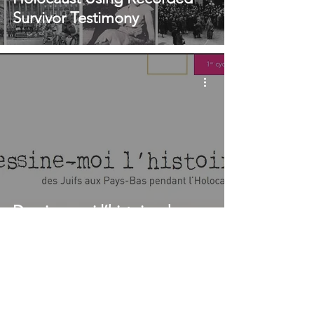
Survivor Testimony
Dessine-moi l’histoire des
Juifs aux Pays-Bas pendant
l’Holocauste