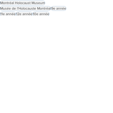
Montréal Holocaust Museum
Musée de l'Holocauste Montréal
9e année
11e année
12e année
10e année
See All
Related Posts