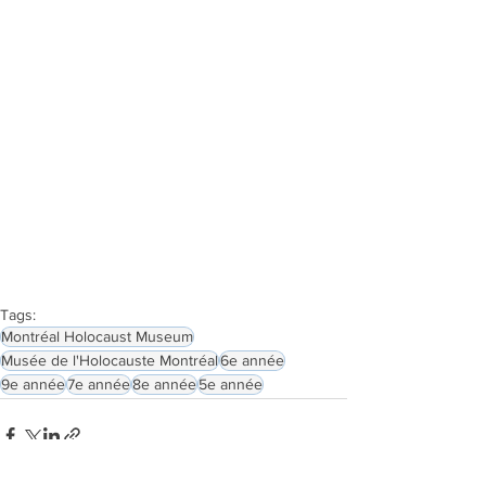
Tags:
Montréal Holocaust Museum
Musée de l'Holocauste Montréal
6e année
9e année
7e année
8e année
5e année