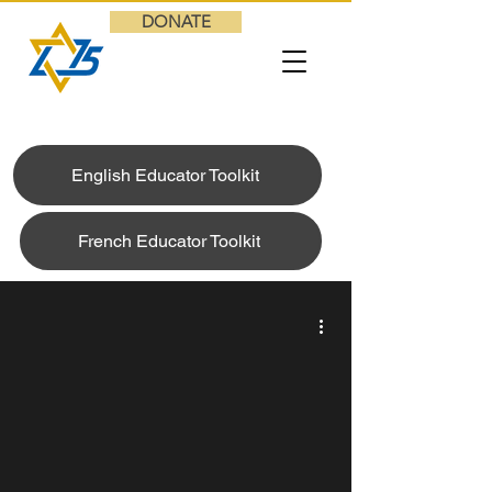
DONATE
English Educator Toolkit
French Educator Toolkit